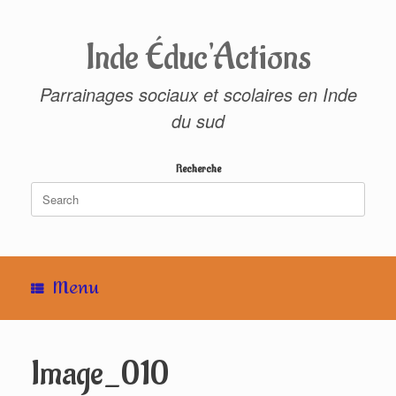
Skip
to
content
Inde Éduc'Actions
Parrainages sociaux et scolaires en Inde
du sud
Recherche
Search
for:
Menu
Image_010